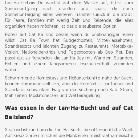
Lan-Ha-Erlebnis. Du wachst auf dem Wasser auf, trittst zum
Sonnenaufgang nach draußen und sparst dir nach
Sonnenuntergang einen weiteren Transfer zurück in die Stadt.
Für Paare, Familien mit wenig Zeit und Reisende, die alles
organisiert haben möchten, ist das die sauberste Option.
Hotels auf Cat Ba sind besser, wenn du unabhängiger reisen
willst. Cat Ba Town hat Budgethostels, Mittelklassehotels,
Strandresorts und leichten Zugang zu Restaurants, Motorbike-
Verleih, Nationalparktrips und Tagesbooten ab Beo Pier. Das
passt gut zu Reisenden, die Lan Ha Bay mit Wandern, Stränden,
Höhlen und einem langsameren Inselaufenthalt verbinden
wollen.
Schwimmende Homestays und Floßunterkünfte nahe der Bucht
können stimmungsvoll sein, aber der Komfort ist einfacher und
Standards schwanken. Frag vor der Buchung nach Bad, Strom,
Mahlzeiten, Moskitonetzen und Wetterregelung.
Was essen in der Lan-Ha-Bucht und auf Cat
Ba Island?
Seafood ist rund um die Lan-Ha-Bucht die offensichtliche Wahl.
Auf Kreuzfahrten mischen die Mahlzeiten meist vietnamesische