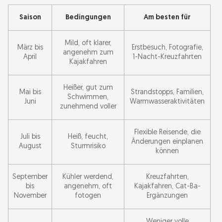
Saison
Bedingungen
Am besten für
Mild, oft klarer,
März bis
Erstbesuch, Fotografie,
angenehm zum
April
1-Nacht-Kreuzfahrten
Kajakfahren
Heißer, gut zum
Mai bis
Strandstopps, Familien,
Schwimmen,
Juni
Warmwasseraktivitäten
zunehmend voller
Flexible Reisende, die
Juli bis
Heiß, feucht,
Änderungen einplanen
August
Sturmrisiko
können
September
Kühler werdend,
Kreuzfahrten,
bis
angenehm, oft
Kajakfahren, Cat-Ba-
November
fotogen
Ergänzungen
Weniger volle