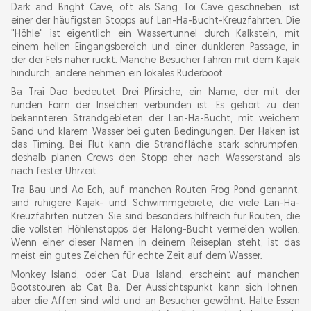
Dark and Bright Cave, oft als Sang Toi Cave geschrieben, ist
einer der häufigsten Stopps auf Lan-Ha-Bucht-Kreuzfahrten. Die
"Höhle" ist eigentlich ein Wassertunnel durch Kalkstein, mit
einem hellen Eingangsbereich und einer dunkleren Passage, in
der der Fels näher rückt. Manche Besucher fahren mit dem Kajak
hindurch, andere nehmen ein lokales Ruderboot.
Ba Trai Dao bedeutet Drei Pfirsiche, ein Name, der mit der
runden Form der Inselchen verbunden ist. Es gehört zu den
bekannteren Strandgebieten der Lan-Ha-Bucht, mit weichem
Sand und klarem Wasser bei guten Bedingungen. Der Haken ist
das Timing. Bei Flut kann die Strandfläche stark schrumpfen,
deshalb planen Crews den Stopp eher nach Wasserstand als
nach fester Uhrzeit.
Tra Bau und Ao Ech, auf manchen Routen Frog Pond genannt,
sind ruhigere Kajak- und Schwimmgebiete, die viele Lan-Ha-
Kreuzfahrten nutzen. Sie sind besonders hilfreich für Routen, die
die vollsten Höhlenstopps der Halong-Bucht vermeiden wollen.
Wenn einer dieser Namen in deinem Reiseplan steht, ist das
meist ein gutes Zeichen für echte Zeit auf dem Wasser.
Monkey Island, oder Cat Dua Island, erscheint auf manchen
Bootstouren ab Cat Ba. Der Aussichtspunkt kann sich lohnen,
aber die Affen sind wild und an Besucher gewöhnt. Halte Essen