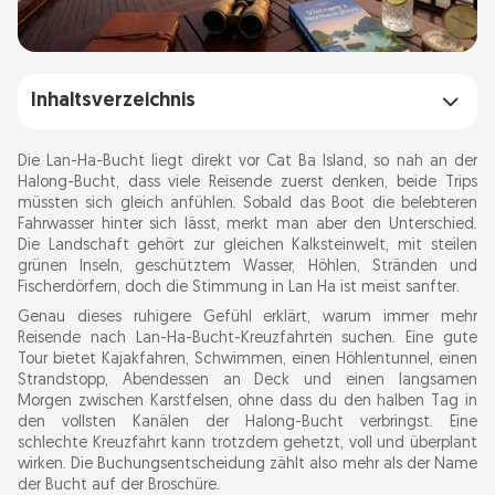
Inhaltsverzeichnis
Lan-Ha-Bucht Karte, Lage und schnelle Fakten
Die Lan-Ha-Bucht liegt direkt vor Cat Ba Island, so nah an der
Halong-Bucht, dass viele Reisende zuerst denken, beide Trips
müssten sich gleich anfühlen. Sobald das Boot die belebteren
Lan-Ha-Bucht Kreuzfahrten: 1 Nacht, 2 Nächte,
Fahrwasser hinter sich lässt, merkt man aber den Unterschied.
Tagesausflüge und Bootstouren
Die Landschaft gehört zur gleichen Kalksteinwelt, mit steilen
grünen Inseln, geschütztem Wasser, Höhlen, Stränden und
Fischerdörfern, doch die Stimmung in Lan Ha ist meist sanfter.
So wählst du die beste Lan-Ha-Bucht-
Genau dieses ruhigere Gefühl erklärt, warum immer mehr
Kreuzfahrt
Reisende nach Lan-Ha-Bucht-Kreuzfahrten suchen. Eine gute
Tour bietet Kajakfahren, Schwimmen, einen Höhlentunnel, einen
Lan-Ha-Bucht ab Hanoi: Anreise über Cat Ba,
Strandstopp, Abendessen an Deck und einen langsamen
Morgen zwischen Karstfelsen, ohne dass du den halben Tag in
Hai Phong und Tuan Chau
den vollsten Kanälen der Halong-Bucht verbringst. Eine
schlechte Kreuzfahrt kann trotzdem gehetzt, voll und überplant
wirken. Die Buchungsentscheidung zählt also mehr als der Name
Beste Aktivitäten auf einer Lan-Ha-Bucht-Tour
der Bucht auf der Broschüre.