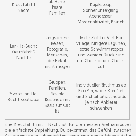
ab Hanoi,
Kreuzfahrt 1
Kajakstopp,
Paare,
Nacht
Sonnenuntergang,
Familien
Abendessen,
Morgenaktivität, Brunch
Langsameres
Mehr Zeit für Viet Hai
Reisen,
Village, ruhigere Lagunen,
Lan-Ha-Bucht
Fotografie,
extra Schwimmstopps
Kreuzfahrt 2
Menschen,
und weniger Druck rund
Nächte
die Hektik
um Check-in und Check-
nicht mögen
out
Gruppen,
Individueller Rhythmus ab
Familien,
Beo Pier, wobei Komfort
Private Lan-Ha-
flexible
und Sicherheitsstandards
Bucht Bootstour
Reisende mit
je nach Anbieter
Basis auf Cat
schwanken
Ba
Eine Kreuzfahrt mit 1 Nacht ist für die meisten Vietnamrouten
die einfachste Empfehlung. Du bekommst das Gefühl, zwischen