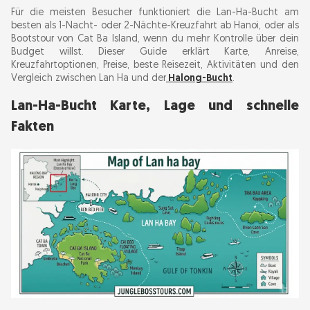
Für die meisten Besucher funktioniert die Lan-Ha-Bucht am
Dark and Bright Cave, Ba Trai Dao und ruhige
besten als 1-Nacht- oder 2-Nächte-Kreuzfahrt ab Hanoi, oder als
Ecken der Bucht
Bootstour von Cat Ba Island, wenn du mehr Kontrolle über dein
Budget willst. Dieser Guide erklärt Karte, Anreise,
Kreuzfahrtoptionen, Preise, beste Reisezeit, Aktivitäten und den
Cai Beo Floating Village und Viet Hai Village
Vergleich zwischen Lan Ha und der
Halong-Bucht
.
Lan-Ha-Bucht Karte, Lage und schnelle
Lan-Ha-Bucht vs. Halong-Bucht: welche
Fakten
Kreuzfahrt ist besser?
Beste Reisezeit für die Lan-Ha-Bucht und was
das Wetter bedeutet
Lan-Ha-Bucht Kreuzfahrtpreis, Buchungstipps
und was enthalten ist
Wo übernachten: Kreuzfahrtkabine, Cat-Ba-
Hotel oder schwimmendes Homestay