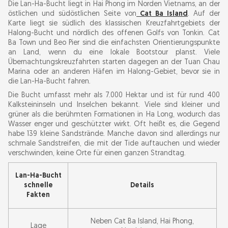
Die Lan-Ha-Bucht liegt in Hai Phong im Norden Vietnams, an der
Was essen in der Lan-Ha-Bucht und auf Cat Ba
östlichen und südöstlichen Seite von
Cat Ba Island
. Auf der
Karte liegt sie südlich des klassischen Kreuzfahrtgebiets der
Island?
Halong-Bucht und nördlich des offenen Golfs von Tonkin. Cat
Ba Town und Beo Pier sind die einfachsten Orientierungspunkte
Verantwortungsvolles Reisen in einer
an Land, wenn du eine lokale Bootstour planst. Viele
Übernachtungskreuzfahrten starten dagegen an der Tuan Chau
UNESCO-gelisteten Bucht
Marina oder an anderen Häfen im Halong-Gebiet, bevor sie in
die Lan-Ha-Bucht fahren.
Die Bucht umfasst mehr als 7.000 Hektar und ist für rund 400
Kalksteininseln und Inselchen bekannt. Viele sind kleiner und
grüner als die berühmten Formationen in Ha Long, wodurch das
Wasser enger und geschützter wirkt. Oft heißt es, die Gegend
habe 139 kleine Sandstrände. Manche davon sind allerdings nur
schmale Sandstreifen, die mit der Tide auftauchen und wieder
verschwinden, keine Orte für einen ganzen Strandtag.
Lan-Ha-Bucht
schnelle
Details
Fakten
Neben Cat Ba Island, Hai Phong,
Lage