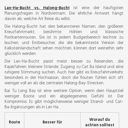
Lan-Ha-Bucht vs. Halong-Bucht
ist eine der häufigsten
Planungsfragen in Nordvietnam. Die ehrliche Antwort hängt
davon ab, welche Art Reise du willst.
Die Halong-Bucht hat den bekannteren Namen, den größeren
Kreuzfahrtmarkt, berühmte Höhlen und klassische
Postkartenrouten. Sie ist in jedem Budgetbereich leichter zu
buchen, und Erstbesucher, die die bekannteste Version der
Kalksteinlandschaft sehen möchten, können dort weiterhin sehr
glücklich werden.
Die Lan-Ha-Bucht passt meist besser zu Reisenden, die
Kajakfahren, kleinere Strände, Zugang zu Cat Ba Island und eine
ruhigere Stimmung suchen. Auch hier gibt es Kreuzfahrtverkehr,
besonders in der Hochsaison, doch die Routen fühlen sich oft
weniger voll an als die zentralen Halong-Bay-Strecken.
Bai Tu Long Bay ist eine weitere Option, wenn dein Hauptziel
weniger Boote und ein abgelegeneres Gefühl ist. Der
Kompromiss: Es gibt möglicherweise weniger Strand- und Cat-
Ba-Ergänzungen als in Lan Ha.
Worauf du
Route
Besser für
achten solltest