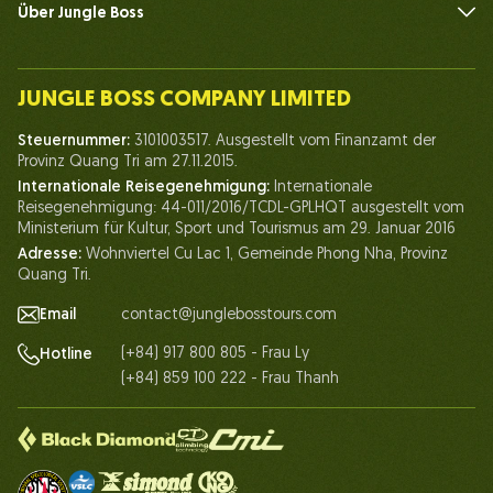
Über Jungle Boss
Einführen
Unser Team
JUNGLE BOSS COMPANY LIMITED
Mensch des Dschungelbosses
Steuernummer:
3101003517. Ausgestellt vom Finanzamt der
Leben bei Jungle Boss
Provinz Quang Tri am 27.11.2015.
Internationale Reisegenehmigung:
Internationale
Unsere Zertifikate
Reisegenehmigung: 44-011/2016/TCDL-GPLHQT ausgestellt vom
Partnerschaft
Ministerium für Kultur, Sport und Tourismus am 29. Januar 2016
Adresse:
Wohnviertel Cu Lac 1, Gemeinde Phong Nha, Provinz
Kontaktieren Sie uns
Quang Tri.
Email
contact@junglebosstours.com
(+84) 917 800 805 - Frau Ly
Hotline
(+84) 859 100 222 - Frau Thanh