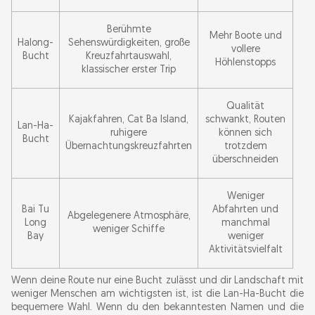
Berühmte
Mehr Boote und
Halong-
Sehenswürdigkeiten, große
vollere
Bucht
Kreuzfahrtauswahl,
Höhlenstopps
klassischer erster Trip
Qualität
Kajakfahren, Cat Ba Island,
schwankt, Routen
Lan-Ha-
ruhigere
können sich
Bucht
Übernachtungskreuzfahrten
trotzdem
überschneiden
Weniger
Bai Tu
Abfahrten und
Abgelegenere Atmosphäre,
Long
manchmal
weniger Schiffe
Bay
weniger
Aktivitätsvielfalt
Wenn deine Route nur eine Bucht zulässt und dir Landschaft mit
weniger Menschen am wichtigsten ist, ist die Lan-Ha-Bucht die
bequemere Wahl. Wenn du den bekanntesten Namen und die