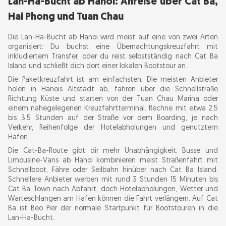
Lan-Ha-Bucht ab Hanoi: Anreise über Cat Ba,
Hai Phong und Tuan Chau
Die Lan-Ha-Bucht ab Hanoi wird meist auf eine von zwei Arten
organisiert: Du buchst eine Übernachtungskreuzfahrt mit
inkludiertem Transfer, oder du reist selbstständig nach Cat Ba
Island und schließt dich dort einer lokalen Bootstour an.
Die Paketkreuzfahrt ist am einfachsten. Die meisten Anbieter
holen in Hanois Altstadt ab, fahren über die Schnellstraße
Richtung Küste und starten von der Tuan Chau Marina oder
einem nahegelegenen Kreuzfahrtterminal. Rechne mit etwa 2,5
bis 3,5 Stunden auf der Straße vor dem Boarding, je nach
Verkehr, Reihenfolge der Hotelabholungen und genutztem
Hafen.
Die Cat-Ba-Route gibt dir mehr Unabhängigkeit. Busse und
Limousine-Vans ab Hanoi kombinieren meist Straßenfahrt mit
Schnellboot, Fähre oder Seilbahn hinüber nach Cat Ba Island.
Schnellere Anbieter werben mit rund 3 Stunden 15 Minuten bis
Cat Ba Town nach Abfahrt, doch Hotelabholungen, Wetter und
Warteschlangen am Hafen können die Fahrt verlängern. Auf Cat
Ba ist Beo Pier der normale Startpunkt für Bootstouren in die
Lan-Ha-Bucht.