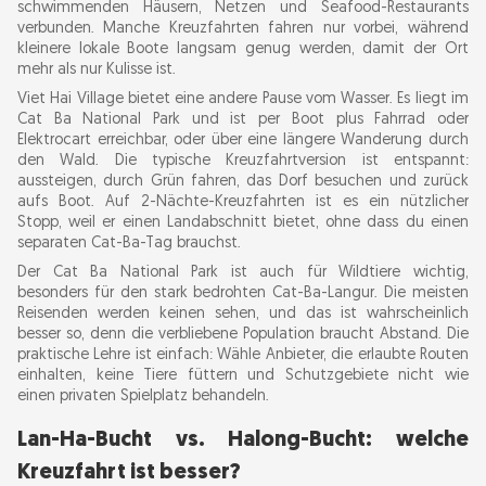
schwimmenden Häusern, Netzen und Seafood-Restaurants
verbunden. Manche Kreuzfahrten fahren nur vorbei, während
kleinere lokale Boote langsam genug werden, damit der Ort
mehr als nur Kulisse ist.
Viet Hai Village bietet eine andere Pause vom Wasser. Es liegt im
Cat Ba National Park und ist per Boot plus Fahrrad oder
Elektrocart erreichbar, oder über eine längere Wanderung durch
den Wald. Die typische Kreuzfahrtversion ist entspannt:
aussteigen, durch Grün fahren, das Dorf besuchen und zurück
aufs Boot. Auf 2-Nächte-Kreuzfahrten ist es ein nützlicher
Stopp, weil er einen Landabschnitt bietet, ohne dass du einen
separaten Cat-Ba-Tag brauchst.
Der Cat Ba National Park ist auch für Wildtiere wichtig,
besonders für den stark bedrohten Cat-Ba-Langur. Die meisten
Reisenden werden keinen sehen, und das ist wahrscheinlich
besser so, denn die verbliebene Population braucht Abstand. Die
praktische Lehre ist einfach: Wähle Anbieter, die erlaubte Routen
einhalten, keine Tiere füttern und Schutzgebiete nicht wie
einen privaten Spielplatz behandeln.
Lan-Ha-Bucht vs. Halong-Bucht: welche
Kreuzfahrt ist besser?