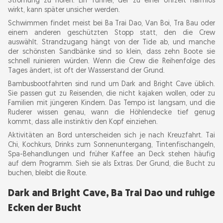
Strömung zu hören. Ein Tunnel, der zu einer Uhrzeit harmlos
wirkt, kann später unsicher werden.
Schwimmen findet meist bei Ba Trai Dao, Van Boi, Tra Bau oder
einem anderen geschützten Stopp statt, den die Crew
auswählt. Strandzugang hängt von der Tide ab, und manche
der schönsten Sandbänke sind so klein, dass zehn Boote sie
schnell ruinieren würden. Wenn die Crew die Reihenfolge des
Tages ändert, ist oft der Wasserstand der Grund.
Bambusbootfahrten sind rund um Dark and Bright Cave üblich.
Sie passen gut zu Reisenden, die nicht kajaken wollen, oder zu
Familien mit jüngeren Kindern. Das Tempo ist langsam, und die
Ruderer wissen genau, wann die Höhlendecke tief genug
kommt, dass alle instinktiv den Kopf einziehen.
Aktivitäten an Bord unterscheiden sich je nach Kreuzfahrt. Tai
Chi, Kochkurs, Drinks zum Sonnenuntergang, Tintenfischangeln,
Spa-Behandlungen und früher Kaffee an Deck stehen häufig
auf dem Programm. Sieh sie als Extras. Der Grund, die Bucht zu
buchen, bleibt die Route.
Dark and Bright Cave, Ba Trai Dao und ruhige
Ecken der Bucht