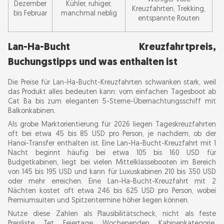
Dezember
Kühler, ruhiger,
Kreuzfahrten, Trekking,
bis Februar
manchmal neblig
entspannte Routen
Lan-Ha-Bucht Kreuzfahrtpreis,
Buchungstipps und was enthalten ist
Die Preise für Lan-Ha-Bucht-Kreuzfahrten schwanken stark, weil
das Produkt alles bedeuten kann: vom einfachen Tagesboot ab
Cat Ba bis zum eleganten 5-Sterne-Übernachtungsschiff mit
Balkonkabinen.
Als grobe Marktorientierung für 2026 liegen Tageskreuzfahrten
oft bei etwa 45 bis 85 USD pro Person, je nachdem, ob der
Hanoi-Transfer enthalten ist. Eine Lan-Ha-Bucht-Kreuzfahrt mit 1
Nacht beginnt häufig bei etwa 105 bis 160 USD für
Budgetkabinen, liegt bei vielen Mittelklassebooten im Bereich
von 145 bis 195 USD und kann für Luxuskabinen 210 bis 350 USD
oder mehr erreichen. Eine Lan-Ha-Bucht-Kreuzfahrt mit 2
Nächten kostet oft etwa 246 bis 625 USD pro Person, wobei
Premiumsuiten und Spitzentermine höher liegen können.
Nutze diese Zahlen als Plausibilitätscheck, nicht als feste
Preisliste. Tet, Feiertage, Wochenenden, Kabinenkategorie,