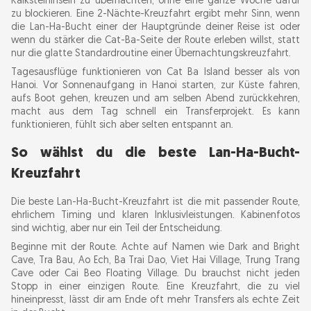
Kalksteininseln zu übernachten, ohne eine ganze Woche dafür
zu blockieren. Eine 2-Nächte-Kreuzfahrt ergibt mehr Sinn, wenn
die Lan-Ha-Bucht einer der Hauptgründe deiner Reise ist oder
wenn du stärker die Cat-Ba-Seite der Route erleben willst, statt
nur die glatte Standardroutine einer Übernachtungskreuzfahrt.
Tagesausflüge funktionieren von Cat Ba Island besser als von
Hanoi. Vor Sonnenaufgang in Hanoi starten, zur Küste fahren,
aufs Boot gehen, kreuzen und am selben Abend zurückkehren,
macht aus dem Tag schnell ein Transferprojekt. Es kann
funktionieren, fühlt sich aber selten entspannt an.
So wählst du die beste Lan-Ha-Bucht-
Kreuzfahrt
Die beste Lan-Ha-Bucht-Kreuzfahrt ist die mit passender Route,
ehrlichem Timing und klaren Inklusivleistungen. Kabinenfotos
sind wichtig, aber nur ein Teil der Entscheidung.
Beginne mit der Route. Achte auf Namen wie Dark and Bright
Cave, Tra Bau, Ao Ech, Ba Trai Dao, Viet Hai Village, Trung Trang
Cave oder Cai Beo Floating Village. Du brauchst nicht jeden
Stopp in einer einzigen Route. Eine Kreuzfahrt, die zu viel
hineinpresst, lässt dir am Ende oft mehr Transfers als echte Zeit