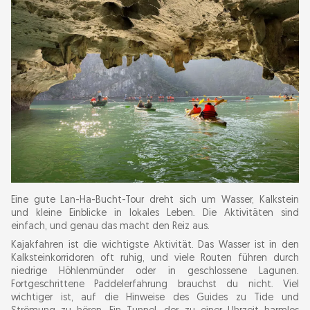
Eine gute Lan-Ha-Bucht-Tour dreht sich um Wasser, Kalkstein
und kleine Einblicke in lokales Leben. Die Aktivitäten sind
einfach, und genau das macht den Reiz aus.
Kajakfahren ist die wichtigste Aktivität. Das Wasser ist in den
Kalksteinkorridoren oft ruhig, und viele Routen führen durch
niedrige Höhlenmünder oder in geschlossene Lagunen.
Fortgeschrittene Paddelerfahrung brauchst du nicht. Viel
wichtiger ist, auf die Hinweise des Guides zu Tide und