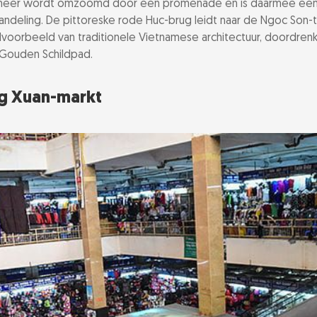
t meer wordt omzoomd door een promenade en is daarmee ee
ndeling. De pittoreske rode Huc-brug leidt naar de Ngoc Son-
 terrasje
olvoorbeeld van traditionele Vietnamese architectuur, doordren
Gouden Schildpad.
-Jozefkathedraal
g Xuan-markt
 met een cyclo
g Tien-ijs
 het Vietnamees
h Ma-tempel
n in Hang Gai Street
reet - proef de sfeer