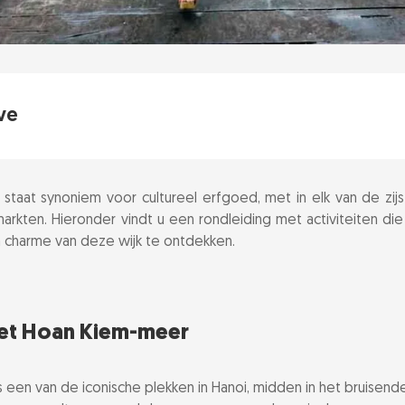
ve
het Hoan Kiem-meer
staat synoniem voor cultureel erfgoed, met in elk van de zij
ng Xuan-markt
markten. Hieronder vindt u een rondleiding met activiteiten 
n charme van deze wijk te ontdekken.
ur
terpoppenshow
het Hoan Kiem-meer
telijke straatjes voor fotomomenten
s een van de iconische plekken in Hanoi, midden in het bruisend
ondmarkt