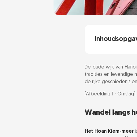
Inhoudsopga
Wandel langs 
De oude wijk van Hanoi 
Bezoek de Do
tradities en levendige 
de rijke geschiedenis e
Street Food To
[Afbeelding 1 - Omslag]
Bekijk een wa
Wandel langs 
Verken ambach
Het Hoan Kiem-meer
i
Ga naar de av