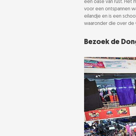
een oase van rust. He
voor een ontspannen wa
Ontspan in een
eilandje en is een scho
waaronder die over de 
Bezoek de Sint
Bezoek de Don
Maak een ritje
Geniet van Tran
Kooklessen in
Bezoek de Bac
Souvenirs kope
Ta Hien Beer St