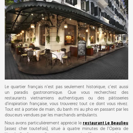
Le quartier français n'est pas seulement historique, c'est aussi
un paradis gastronomique. Que vous recherchiez des
restaurants vietnamiens authentiques ou des pâtisseries
d'inspiration française, vous trouverez tout ce dont vous rêvez.
Tout est à portée de main, du banh mi au pho en passant par les
douceurs vendues par les marchands ambulants.
Nous avons particulièrement apprécié le
restaurant Le Beaulieu
(assez cher toutefois), situé à quatre minutes de l'Opéra de