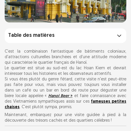
Table des matières
Commencez par le lac Hoan Kiem
C'est la combinaison fantastique de bâtiments coloniaux,
d'attractions culturelles branchées et d'une attitude moderne
qui caractérise le quartier français de Hanoï.
Marchez jusqu'à l'Opéra de Hanoï
Le quartier est situé au sud-est du lac Hoan Kiem et devrait
intéresser tous les historiens et les observateurs attentifs.
Explorez la rue Trang Tien
Si vous êtes plutôt du genre fêtard, cette visite n'est peut-être
pas faite pour vous, mais vous pouvez toujours vous installer
dans un café ou un bar en bord de route pour déguster une
Visitez le Musée national d'histoire du Vietnam
bière locale appelée «
Hanoi Beer
»
et faire connaissance avec
des Vietnamiens sympathiques assis sur ces
fameuses petites
chaises
. C'est plutôt sympa, promis.
Détendez-vous à l'hôtel Sofitel Legend
Maintenant, embarquez pour une visite guidée à pied à la
Metropole
découverte des trésors cachés et des quartiers célèbres !