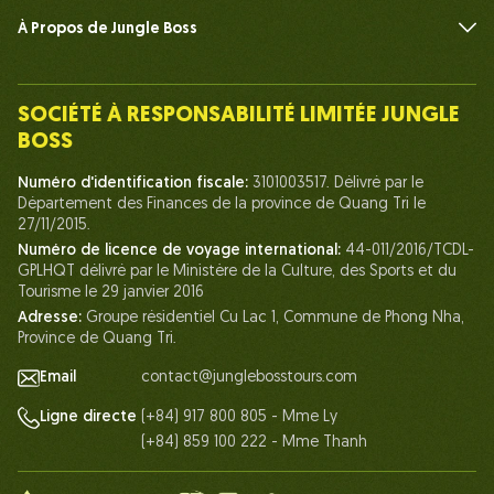
À Propos de Jungle Boss
Présenter
Notre Équipe
SOCIÉTÉ À RESPONSABILITÉ LIMITÉE JUNGLE
Humain du Chef de la Jungle
BOSS
La vie chez Jungle Boss
Numéro d'identification fiscale:
3101003517. Délivré par le
Département des Finances de la province de Quang Tri le
Nos Certifications
27/11/2015.
Partenariats
Numéro de licence de voyage international:
44-011/2016/TCDL-
GPLHQT délivré par le Ministère de la Culture, des Sports et du
Contactez-Nous
Tourisme le 29 janvier 2016
Adresse:
Groupe résidentiel Cu Lac 1, Commune de Phong Nha,
Province de Quang Tri.
Email
contact@junglebosstours.com
(+84) 917 800 805 - Mme Ly
Ligne directe
(+84) 859 100 222 - Mme Thanh