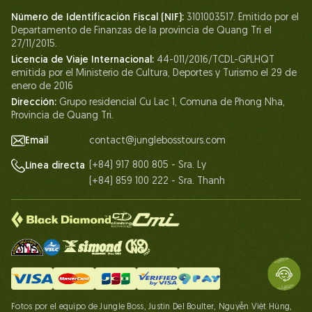
Número de Identificación Fiscal (NIF):
3101003517. Emitido por el
Vida en Jungle Boss
Departamento de Finanzas de la provincia de Quang Tri el
27/11/2015.
Nuestros certificados
Licencia de Viaje Internacional:
44-011/2016/TCDL-GPLHQT
Asociación
emitida por el Ministerio de Cultura, Deportes y Turismo el 29 de
enero de 2016
Contáctanos
Dirección:
Grupo residencial Cu Lac 1, Comuna de Phong Nha,
Provincia de Quang Tri.
Email
contact@junglebosstours.com
(+84) 917 800 805 - Sra. Ly
Línea directa
(+84) 859 100 222 - Sra. Thanh
Fotos por el equipo de Jungle Boss, Justin Del Boulter, Nguyễn Việt Hùng,