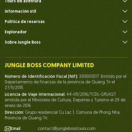
Tours de aventura
Información útil
Preguntas frecuentes
Política de reservas
Explorador
Sobre Jungle Boss
Introduce
Nuestro equipo
JUNGLE BOSS COMPANY LIMITED
Humano del Jefe de la Jungla
Número de Identificación Fiscal (NIF):
3101003517. Emitido por el
Vida en Jungle Boss
Departamento de Finanzas de la provincia de Quang Tri el
27/11/2015.
Nuestros certificados
Licencia de Viaje Internacional:
44-011/2016/TCDL-GPLHQT
Asociación
emitida por el Ministerio de Cultura, Deportes y Turismo el 29 de
enero de 2016
Contáctanos
Dirección:
Grupo residencial Cu Lac 1, Comuna de Phong Nha,
Provincia de Quang Tri.
Email
contact@junglebosstours.com