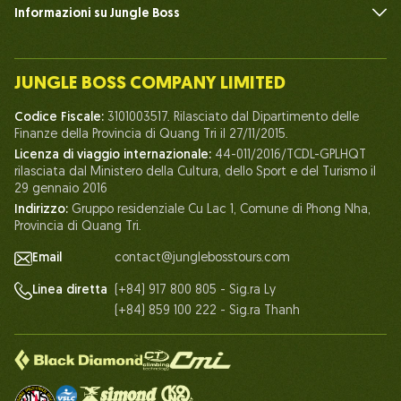
Informazioni su Jungle Boss
Introdurre
Il nostro team
JUNGLE BOSS COMPANY LIMITED
Umano del Capo della Giungla
Codice Fiscale:
3101003517. Rilasciato dal Dipartimento delle
Vita a Jungle Boss
Finanze della Provincia di Quang Tri il 27/11/2015.
Licenza di viaggio internazionale:
44-011/2016/TCDL-GPLHQT
I nostri certificati
rilasciata dal Ministero della Cultura, dello Sport e del Turismo il
Partenariato
29 gennaio 2016
Indirizzo:
Gruppo residenziale Cu Lac 1, Comune di Phong Nha,
Contattaci
Provincia di Quang Tri.
Email
contact@junglebosstours.com
(+84) 917 800 805 - Sig.ra Ly
Linea diretta
(+84) 859 100 222 - Sig.ra Thanh