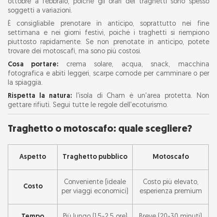
ottobre a febbraio, poiché gli orari dei traghetti sono spesso
soggetti a variazioni.
È consigliabile prenotare in anticipo, soprattutto nei fine
settimana e nei giorni festivi, poiché i traghetti si riempiono
piuttosto rapidamente. Se non prenotate in anticipo, potete
trovare dei motoscafi, ma sono più costosi.
Cosa portare:
crema solare, acqua, snack, macchina
fotografica e abiti leggeri, scarpe comode per camminare o per
la spiaggia.
Rispetta la natura:
l'isola di Cham è un'area protetta. Non
gettare rifiuti. Segui tutte le regole dell'ecoturismo.
Traghetto o motoscafo: quale scegliere?
Aspetto
Traghetto pubblico
Motoscafo
Conveniente (ideale
Costo più elevato,
Costo
per viaggi economici)
esperienza premium
Tempo
Più lungo (1,5-2,5 ore)
Breve (20-30 minuti)