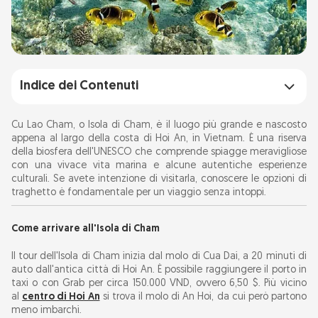
Indice dei Contenuti
Come arrivare all'Isola di Cham
Cu Lao Cham, o Isola di Cham, è il luogo più grande e nascosto
appena al largo della costa di Hoi An, in Vietnam. È una riserva
della biosfera dell'UNESCO che comprende spiagge meravigliose
Tipi di servizi di traghetto
con una vivace vita marina e alcune autentiche esperienze
Traghetto pubblico Barca di legno vecchio
culturali. Se avete intenzione di visitarla, conoscere le opzioni di
traghetto è fondamentale per un viaggio senza intoppi.
stile
Motoscafi
Come arrivare all'Isola di Cham
Noleggio privato
Il tour dell'Isola di Cham inizia dal molo di Cua Dai, a 20 minuti di
auto dall'antica città di Hoi An. È possibile raggiungere il porto in
Altro sull'isola di Cham
taxi o con Grab per circa 150.000 VND, ovvero 6,50 $. Più vicino
al
centro di Hoi An
si trova il molo di An Hoi, da cui però partono
Cose fantastiche da vedere a Cham Island
meno imbarchi.