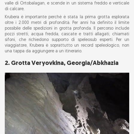
valle di Ortobalagan, e scende in un sistema freddo e verticale
di calcare.
17. Sistema Lukina-Trojama, Croazia
Krubera è importante perché è stata la prima grotta esplorata
oltre i 2.000 metri di profondità. Per anni ha definito il limite
18. Egma Sinkhole, Turchia
possibile delle spedizioni in grotta profonda. Il percorso include
pozzi stretti, acqua fredda, cascate e tratti allagati, chiamati
sifoni, che richiedono supporto di speleosub esperti. Per un
19. Gouffre de la Pierre Saint-Martin,
viaggiatore, Krubera è soprattutto un record speleologico, non
Francia/Spagna
una tappa da aggiungere a un itinerario.
2. Grotta Veryovkina, Georgia/Abkhazia
20. Grotta Kuzgun, Turchia
Profondità o volume: il punto di vista della
grotta Son Doong