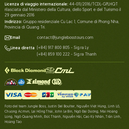
Licenza di viaggio internazionale:
44-011/2016/TCDL-GPLHQT
I nostri certificati
rilasciata dal Ministero della Cultura, dello Sport e del Turismo il
Partenariato
29 gennaio 2016
Indirizzo:
Gruppo residenziale Cu Lac 1, Comune di Phong Nha,
Contattaci
Provincia di Quang Tri.
Email
contact@junglebosstours.com
(+84) 917 800 805 - Sig.ra Ly
Linea diretta
(+84) 859 100 222 - Sig.ra Thanh
Foto del team Jungle Boss, Justin Del Boulter, Nguyễn Việt Hùng, Linh Lố,
Chuong Acmvn, Lại Hồng Thái, John Le Bin, Ngô Đại Dương, Mai Hoàng
Long, Ngô Quang Minh, Đức Thành, Nguyễn Hải, Cao Kỳ Nhân, Trần Linh,
Hoàng Táo