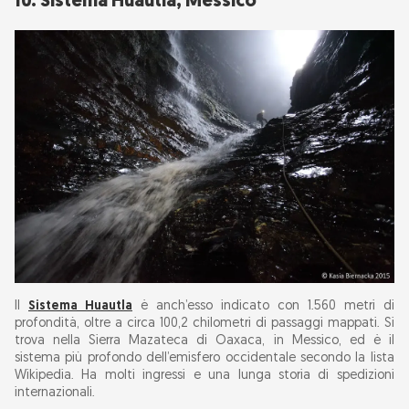
10. Sistema Huautla, Messico
Il
Sistema Huautla
è anch’esso indicato con 1.560 metri di
profondità, oltre a circa 100,2 chilometri di passaggi mappati. Si
trova nella Sierra Mazateca di Oaxaca, in Messico, ed è il
sistema più profondo dell’emisfero occidentale secondo la lista
Wikipedia. Ha molti ingressi e una lunga storia di spedizioni
internazionali.