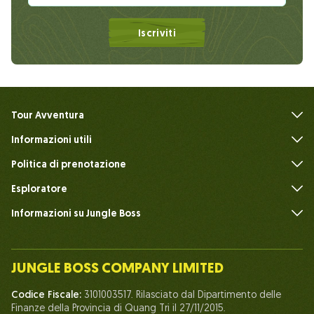
Iscriviti
Tour Avventura
Informazioni utili
FAQ
Politica di prenotazione
Esploratore
Informazioni su Jungle Boss
Introdurre
Il nostro team
JUNGLE BOSS COMPANY LIMITED
Umano del Capo della Giungla
Codice Fiscale:
3101003517. Rilasciato dal Dipartimento delle
Vita a Jungle Boss
Finanze della Provincia di Quang Tri il 27/11/2015.