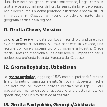
Huautla è noto per grandi cascate sotterranee, lunghi campi in
grotta e passaggi inferiori difficili. La sua scala lo rende prezioso
per la ricerca, ma il sistema profondo è riservato a specialisti. Per
chi viaggia in Oaxaca, è meglio considerarlo parte della
geografia carsica della regione.
11. Grotta Chevé, Messico
La
grotta Chevé
è indicata con 1.538 metri di profondità e circa
87,2 chilometri di sviluppo. Si trova anch’essa in Oaxaca, una
regione con diversi sistemi profondi. Insieme a Huautla, Chevé
rende il Messico meridionale una delle aree più importanti per la
speleologia profonda fuori dall’Europa e dal Caucaso.
12. Grotta Boybuloq, Uzbekistan
La
grotta Boybuloq
raggiunge 1.523 metri di profondità e circa
19,9 chilometri di passaggi rilevati. Si trova in Uzbekistan, ed è
una delle voci più rilevanti dell’Asia centrale nella top 20. Per i
viaggiatori, il punto chiave è l’accesso: è una grotta remota da
spedizione, non un sito turistico attrezzato.
13. Grotta Pantyukhin, Georgia/Abkhazia