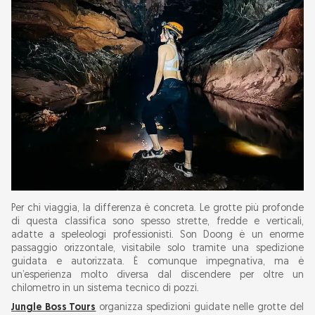
Per chi viaggia, la differenza è concreta. Le grotte più profonde
di questa classifica sono spesso strette, fredde e verticali,
adatte a speleologi professionisti. Son Doong è un enorme
passaggio orizzontale, visitabile solo tramite una spedizione
guidata e autorizzata. È comunque impegnativa, ma è
un’esperienza molto diversa dal discendere per oltre un
chilometro in un sistema tecnico di pozzi.
Jungle Boss Tours
organizza spedizioni guidate nelle grotte del