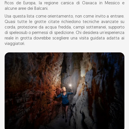
Picos de Europa, la regione carsica di Oaxaca in Messico e
alcune aree dei Balcani.
Usa questa lista come orientamento, non come invito a entrare.
Quasi tutte le grotte citate richiedono tecniche avanzate su
corda, protezione da acqua fredda, campi sotterranei, supporto
di speleosub o permessi di spedizione. Chi desidera un’esperienza
reale in grotta dovrebbe scegliere una visita guidata adatta ai
viaggiatori.