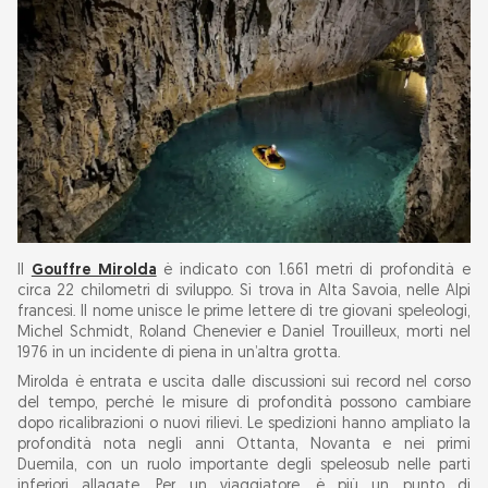
Il
Gouffre Mirolda
è indicato con 1.661 metri di profondità e
circa 22 chilometri di sviluppo. Si trova in Alta Savoia, nelle Alpi
francesi. Il nome unisce le prime lettere di tre giovani speleologi,
Michel Schmidt, Roland Chenevier e Daniel Trouilleux, morti nel
1976 in un incidente di piena in un’altra grotta.
Mirolda è entrata e uscita dalle discussioni sui record nel corso
del tempo, perché le misure di profondità possono cambiare
dopo ricalibrazioni o nuovi rilievi. Le spedizioni hanno ampliato la
profondità nota negli anni Ottanta, Novanta e nei primi
Duemila, con un ruolo importante degli speleosub nelle parti
inferiori allagate. Per un viaggiatore, è più un punto di