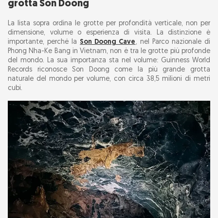
grotta Son Doong
La lista sopra ordina le grotte per profondità verticale, non per
dimensione, volume o esperienza di visita. La distinzione è
importante, perché la
Son Doong Cave
, nel Parco nazionale di
Phong Nha-Ke Bang in Vietnam, non è tra le grotte più profonde
del mondo. La sua importanza sta nel volume: Guinness World
Records riconosce Son Doong come la più grande grotta
naturale del mondo per volume, con circa 38,5 milioni di metri
cubi.